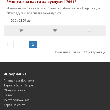
*Монтажна паста за ауспуси 17661*
Монтажна паста за ауспуси. С нея се работи лесно. Издържа до
700 градуса и предпазва гарнитурите. 50..
11.00 €
/ 21.51 лв.
|<
<
1
2
Показани 25 от 47 | 47 (2 Страници)
Информация
Плащане и Доставка
Тарифа Еконт Еспрес
Общи условия
За нас
Местоположение
Карта на сайта