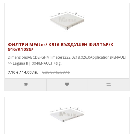
ФИЛТРИ MFilter/ K916 ВЪЗДУШЕН ФИЛТЪР/K
916/K1089/
DimensionsABCDEFGHMilimeters222.0218.026.0ApplicationsRENAULT
>> Laguna II | 00-RENAULT >&g..
7.16 €
/ 14.00 лв.
6.39 €
/ 12.50 лв.