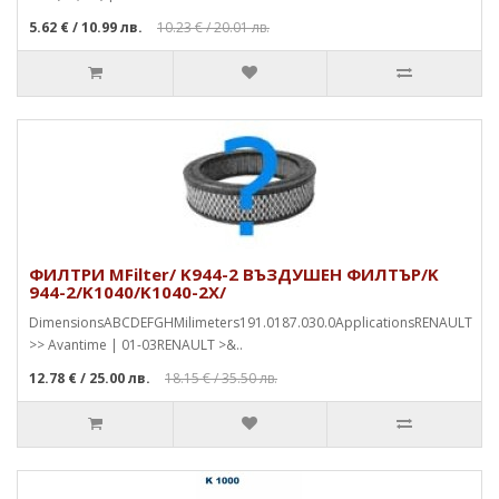
5.62 €
/ 10.99 лв.
10.23 €
/ 20.01 лв.
ФИЛТРИ MFilter/ K944-2 ВЪЗДУШЕН ФИЛТЪР/K
944-2/K1040/K1040-2X/
DimensionsABCDEFGHMilimeters191.0187.030.0ApplicationsRENAULT
>> Avantime | 01-03RENAULT >&..
12.78 €
/ 25.00 лв.
18.15 €
/ 35.50 лв.