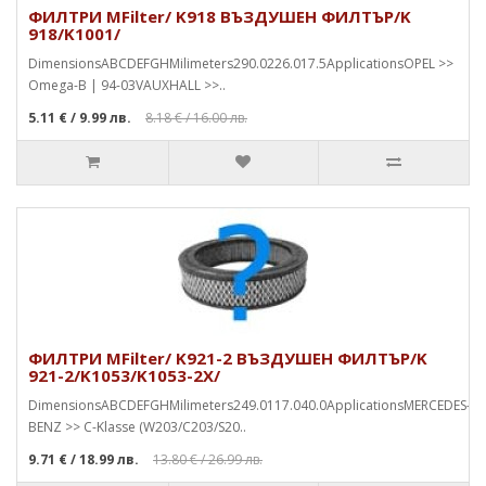
ФИЛТРИ MFilter/ K918 ВЪЗДУШЕН ФИЛТЪР/K
918/K1001/
DimensionsABCDEFGHMilimeters290.0226.017.5ApplicationsOPEL >>
Omega-B | 94-03VAUXHALL >>..
5.11 €
/ 9.99 лв.
8.18 €
/ 16.00 лв.
ФИЛТРИ MFilter/ K921-2 ВЪЗДУШЕН ФИЛТЪР/K
921-2/K1053/K1053-2X/
DimensionsABCDEFGHMilimeters249.0117.040.0ApplicationsMERCEDES-
BENZ >> C-Klasse (W203/C203/S20..
9.71 €
/ 18.99 лв.
13.80 €
/ 26.99 лв.