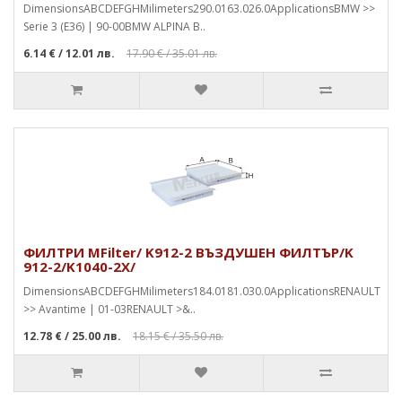
DimensionsABCDEFGHMilimeters290.0163.026.0ApplicationsBMW >>
Serie 3 (E36) | 90-00BMW ALPINA B..
6.14 €
/ 12.01 лв.
17.90 €
/ 35.01 лв.
ФИЛТРИ MFilter/ K912-2 ВЪЗДУШЕН ФИЛТЪР/K
912-2/K1040-2X/
DimensionsABCDEFGHMilimeters184.0181.030.0ApplicationsRENAULT
>> Avantime | 01-03RENAULT >&..
12.78 €
/ 25.00 лв.
18.15 €
/ 35.50 лв.