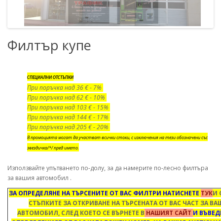
Филтър купе
СПЕЦИАЛНИ ОТСТЪПКИ
При поръчка над 36 € - 7%
При поръчка над 62 € - 10%
При поръчка над 103 € - 15%
При поръчка над 144 € - 17%
При поръчка над 205 € - 20%
В промоцията могат да участват всички стоки, с изключения на тези обозначени със
звездичка/*/ пред името.
Използвайте упътването по-долу, за да намерите по-лесно филтъра
за вашия автомобил .
ЗА ОПРЕДЕЛЯНЕ НА ТЪРСЕНИТЕ ОТ ВАС ФИЛТРИ НАТИСНЕТЕ
ТУК
И 
СТЪПКИТЕ ЗА ОТКРИВАНЕ НА ТЪРСЕНАТА ОТ ВАС ЧАСТ ЗА В
АВТОМОБИЛ, СЛЕД КОЕТО СЕ ВЪРНЕТЕ В
НАШИЯТ САЙТ
И ВЪВЕД