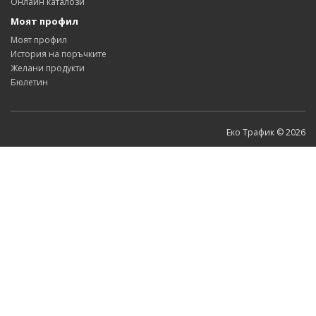
Онлайн каталози
Моят профил
Моят профил
История на поръчките
Желани продукти
Бюлетин
Еко Трафик © 2026