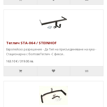
Теглич STA-064 / STEINHOF
Европейско разрешение - Да Тип на присъединяване на кука -
Стационарна с болтовеТеглич -С фикси..
163.10 €
/ 319.00 лв.