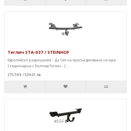
Теглич STA-037 / STEINHOF
Европейско разрешение - Да Тип на присъединяване на кука -
Стационарна с болтовеТеглич - С ..
275.59 €
/ 539.01 лв.