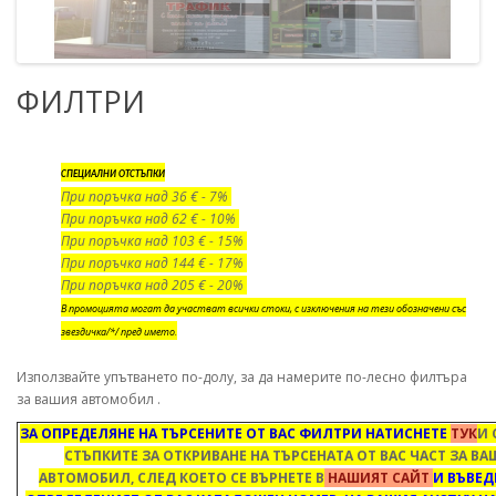
ФИЛТРИ
СПЕЦИАЛНИ ОТСТЪПКИ
При поръчка над 36 € - 7%
При поръчка над 62 € - 10%
При поръчка над 103 € - 15%
При поръчка над 144 € - 17%
При поръчка над 205 € - 20%
В промоцията могат да участват всички стоки, с изключения на тези обозначени със
звездичка/*/ пред името.
Използвайте упътването по-долу, за да намерите по-лесно филтъра
за вашия автомобил .
ЗА ОПРЕДЕЛЯНЕ НА ТЪРСЕНИТЕ ОТ ВАС ФИЛТРИ НАТИСНЕТЕ
ТУК
И 
СТЪПКИТЕ ЗА ОТКРИВАНЕ НА ТЪРСЕНАТА ОТ ВАС ЧАСТ ЗА В
АВТОМОБИЛ, СЛЕД КОЕТО СЕ ВЪРНЕТЕ В
НАШИЯТ САЙТ
И ВЪВЕД