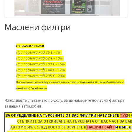
Маслени филтри
СПЕЦИАЛНИ ОТСТЪПКИ
При поръчка над 36 € - 7%
При поръчка над 62 € - 10%
При поръчка над 103 € - 15%
При поръчка над 144 € - 17%
При поръчка над 205 € - 20%
В промоцията могат да участват всички стоки, с изключения на тези обозначени със
звездичка/*/ пред името.
Използвайте упътването по-долу, за да намерите по-лесно филтъра
за вашия автомобил .
ЗА ОПРЕДЕЛЯНЕ НА ТЪРСЕНИТЕ ОТ ВАС ФИЛТРИ НАТИСНЕТЕ
ТУК
И 
СТЪПКИТЕ ЗА ОТКРИВАНЕ НА ТЪРСЕНАТА ОТ ВАС ЧАСТ ЗА В
АВТОМОБИЛ, СЛЕД КОЕТО СЕ ВЪРНЕТЕ В
НАШИЯТ САЙТ
И ВЪВЕД