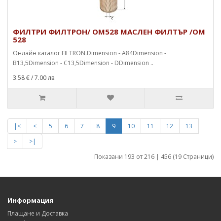
ФИЛТРИ ФИЛТРОН/ OM528 МАСЛЕН ФИЛТЪР /OM
528
Онлайн каталог FILTRON.Dimension - A84Dimension -
B13,5Dimension - C13,5Dimension - DDimension ..
3.58 €
/ 7.00 лв.
|<
<
5
6
7
8
9
10
11
12
13
>
>|
Показани 193 от 216 | 456 (19 Страници)
Информация
Плащане и Доставка