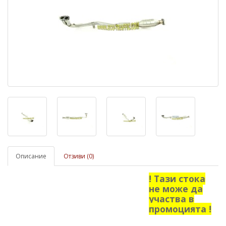
Описание
Отзиви (0)
! Тази стока
не може да
участва в
промоцията !