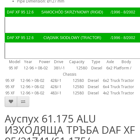
Pipe Dimension: Ø127 mm
DAF XF 95 12.6
SAMOCHÓD SKRZYNIOWY (RIGID)
/1996 - 8/2002
DAF XF 95 12.6
CIĄGNIK SIODŁOWY (TRACTOR)
/1996 - 8/2002
Model
Year
Power
Drive
Capacity
Type
Axle
Body
95 XF
12-96 > 08-02
381/-1
12580
Diesel
6x2
Platform /
Chassis
95 XF
12-96 > 08-02
428/-1
12580
Diesel
6x2
Truck Tractor
95 XF
12-96 > 08-02
428/-1
12580
Diesel
6x4
Truck Tractor
95 XF
12-96 > 08-02
483/-1
12580
Diesel
4x2
Truck Tractor
Ауспух 61.175 ALU
ИЗХОДЯЩА ТРЪБА DAF XF