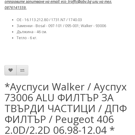
отправите запитване на email: eco_traffic@abv.bg или на тел.
0876141559.
OE - 16.113.212.80 / 1731.N7 / 1740.03
Заменки - Bosal - 097-101 / 095-001; Walker - 93006
Дължина - 46 см.
Тегло - 6 кг.
*Ауспуси Walker / Ауспух
73006 ALU ФИЛТЪР ЗА
ТВЪРДИ ЧАСТИЦИ / ДПФ
ФИЛТЪР / Peugeot 406
2.0D/2.2D 06.98-12.04 *