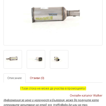
Описание
Отзиви (0)
! Тази стока не може да участва в промоцията !
Онлайн каталог Walker
Информация за цена и наличност в България, може да получите като
отправите запитване на email: eco_traffic@abv.bg или на тел.