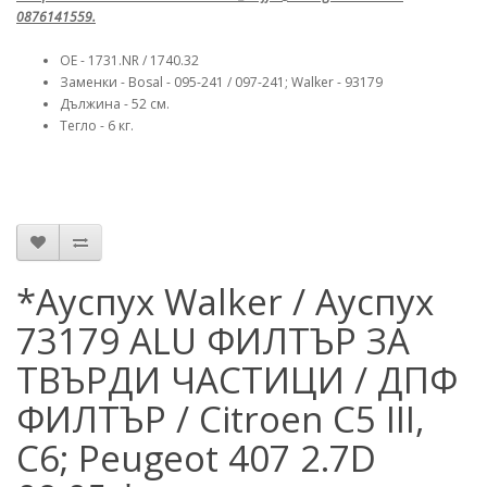
0876141559.
OE - 1731.NR / 1740.32
Заменки - Bosal - 095-241 / 097-241; Walker - 93179
Дължина - 52 см.
Тегло - 6 кг.
*Ауспух Walker / Ауспух
73179 ALU ФИЛТЪР ЗА
ТВЪРДИ ЧАСТИЦИ / ДПФ
ФИЛТЪР / Citroen C5 III,
C6; Peugeot 407 2.7D