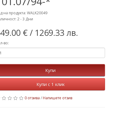
- 01.07/94-*
д на продукта: WALK20049
личност: 2 - 3 Дни
49.00 €
/ 1269.33 лв.
л-во:
Купи
Купи с 1 клик
0 отзива
/
Напишете отзив