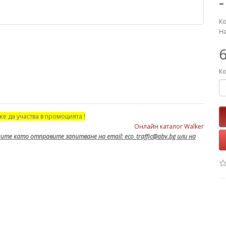
Ко
На
6
Ко
же да участва в промоцията !
Онлайн каталог Walker
ите като отправите запитване на email: eco_traffic@abv.bg или на