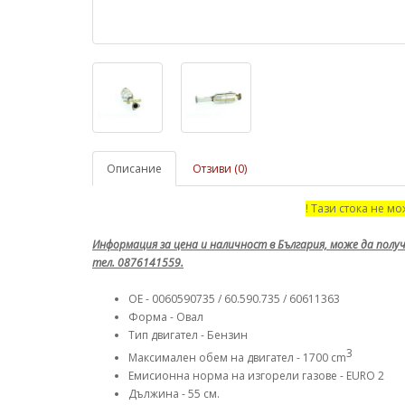
Описание
Отзиви (0)
! Тази стока не мо
Информация за цена и наличност в България, може да получ
тел. 0876141559.
OE - 0060590735 / 60.590.735 / 60611363
Форма - Овал
Тип двигател - Бензин
3
Максимален обем на двигател - 1700 cm
Емисионна норма на изгорели газове - EURO 2
Дължина - 55 см.