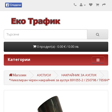
0 продукт(а) - 0.00 €
/ 0.00 лв.
Категории
Магазин
АУСПУСИ
НАКРАЙНИК ЗА АУСПУХ
*Никелиран черен накрайник за ауспух 891055-2 / 250798 / 7656H*