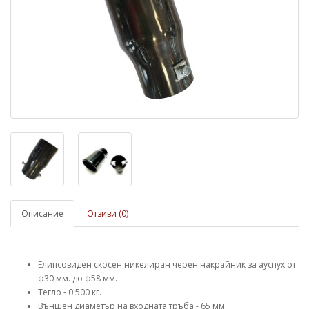
Описание
Отзиви (0)
Елипсовиден скосен никелиран черен накрайник за ауспух от
ф30 мм. до ф58 мм.
Тегло - 0.500 кг.
Външен диаметър на входната тръба - 65 мм.