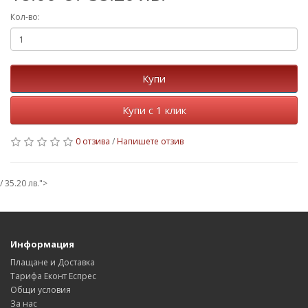
Кол-во:
Купи
Купи с 1 клик
0 отзива
/
Напишете отзив
/ 35.20 лв.">
Информация
Плащане и Доставка
Тарифа Еконт Еспрес
Общи условия
За нас