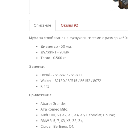
Описание
Отзиви (0)
Муфа за сглобяване на ауспухови системи с размер Ф 50 
Диаметър - 50 мм.
Дължина - 90 мм.
Тегло - 0.500 кг
Заменки:
Bosal - 265-687 / 265-833
Walker - 82130 / 80715 / 86152 / 80721
R.445
Приложение:
Abarth Grande;
Alfa Romeo Mito;
Audi 100, 80, A2, A3, A4, A6, Cabriolet, Coupe;
BMW 3, 5, 7, X3, X5, Z3, Z4;
Citroen Berlingo, C4;