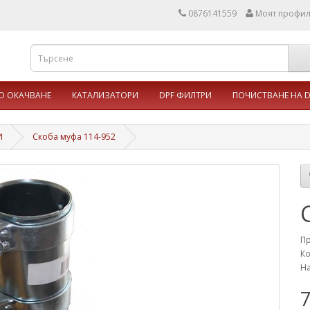
0876141559
Моят профи
 ОКАЧВАНЕ
КАТАЛИЗАТОРИ
DPF ФИЛТРИ
ПОЧИСТВАНЕ НА D
И
Скоба муфа 114-952
П
Ко
На
7