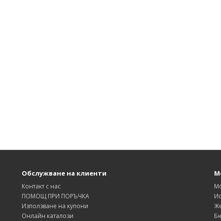
Обслужване на клиенти
М
Контакт с нас
М
ПОМОЩ ПРИ ПОРЪЧКА
Ис
Използване на купони
Же
Онлайн каталози
Б