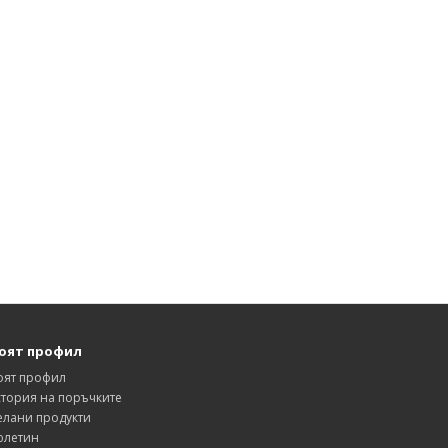
оят профил
оят профил
тория на поръчките
лани продукти
юлетин