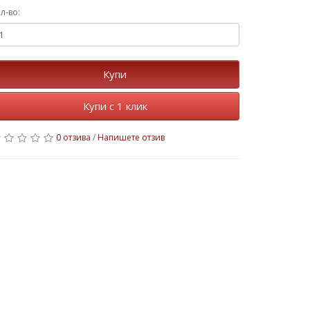
л-во:
Купи
Купи с 1 клик
0 отзива
/
Напишете отзив