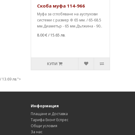
Скоба муфа 114-966
Муфа за сглобяване на ауспухови
системи с размер Ф 65 мм. / 65-68.5
мм.Диаметър - 65 мм.Дължина - 90..
8.00 €
/ 15.65 лв.
КУПИ
/ 13.69 лв.">
Информация
Плащане и Доставка
Тарифа Еконт Еспрес
Общи условия
За нас