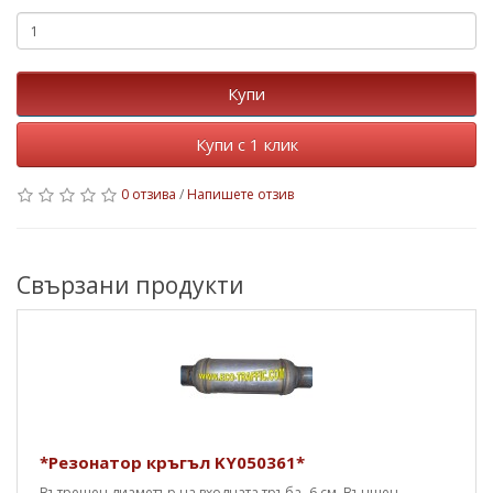
Купи
Купи с 1 клик
0 отзива
/
Напишете отзив
Свързани продукти
*Резонатор кръгъл KY050361*
Вътрешен диаметър на входната тръба- 6 см. Външен