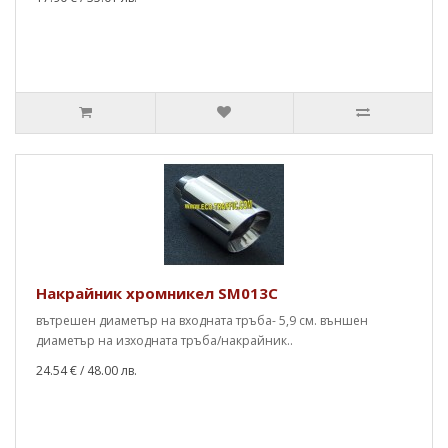
Накрайник хромникел SM013C
вътрешен диаметър на входната тръба- 5,9 см. външен
диаметър на изходната тръба/накрайник..
24.54 €
/ 48.00 лв.