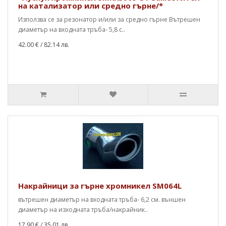
на катализатор или средно гърне/*
Използва се за резонатор и/или за средно гърне Вътрешен
диаметър на входната тръба- 5,8 с..
42.00 €
/ 82.14 лв.
Накрайници за гърне хромникел SM064L
вътрешен диаметър на входната тръба- 6,2 см. външен
диаметър на изходната тръба/накрайник..
17.90 €
/ 35.01 лв.