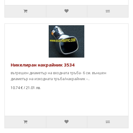
Никелиран накрайник 3534
вътрешен диаметър на входната тръба- 6 см. външен
диаметър на изходната тръба/накрайник –..
10.74 €
/ 21.01 лв.