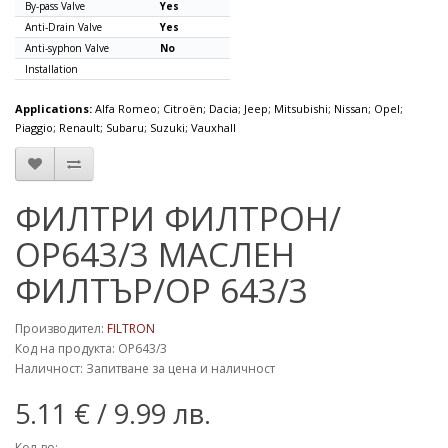
By-pass Valve
Yes
Anti-Drain Valve
Yes
Anti-syphon Valve
No
Installation
Applications:
Alfa Romeo; Citroën; Dacia; Jeep; Mitsubishi; Nissan; Opel;
Piaggio; Renault; Subaru; Suzuki; Vauxhall
ФИЛТРИ ФИЛТРОН/
OP643/3 МАСЛЕН
ФИЛТЪР/OP 643/3
Производител:
FILTRON
Код на продукта: OP643/3
Наличност: Запитване за цена и наличност
5.11 €
/ 9.99 лв.
Кол-во: