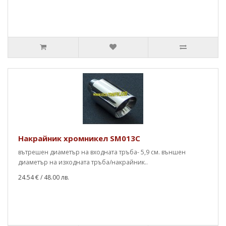
Накрайник хромникел SM013C
вътрешен диаметър на входната тръба- 5,9 см. външен
диаметър на изходната тръба/накрайник..
24.54 €
/ 48.00 лв.