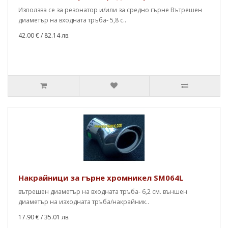
Използва се за резонатор и/или за средно гърне Вътрешен
диаметър на входната тръба- 5,8 с..
42.00 €
/ 82.14 лв.
Накрайници за гърне хромникел SM064L
вътрешен диаметър на входната тръба- 6,2 см. външен
диаметър на изходната тръба/накрайник..
17.90 €
/ 35.01 лв.