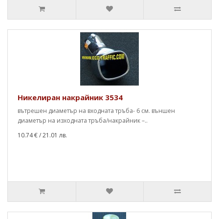
Никелиран накрайник 3534
вътрешен диаметър на входната тръба- 6 см. външен
диаметър на изходната тръба/накрайник –..
10.74 €
/ 21.01 лв.