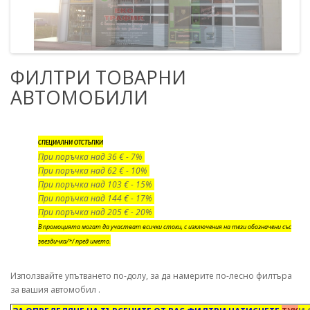
ФИЛТРИ ТОВАРНИ
АВТОМОБИЛИ
СПЕЦИАЛНИ ОТСТЪПКИ
При поръчка над 36 € - 7%
При поръчка над 62 € - 10%
При поръчка над 103 € - 15%
При поръчка над 144 € - 17%
При поръчка над 205 € - 20%
В промоцията могат да участват всички стоки, с изключения на тези обозначени със
звездичка/*/ пред името.
Използвайте упътването по-долу, за да намерите по-лесно филтъра
за вашия автомобил .