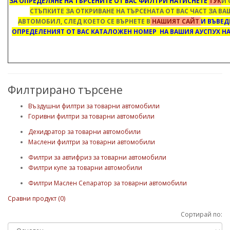
ЗА ОПРЕДЕЛЯНЕ НА ТЪРСЕНИТЕ ОТ ВАС ФИЛТРИ НАТИСНЕТЕ
ТУК
И 
СТЪПКИТЕ ЗА ОТКРИВАНЕ НА ТЪРСЕНАТА ОТ ВАС ЧАСТ ЗА В
АВТОМОБИЛ, СЛЕД КОЕТО СЕ ВЪРНЕТЕ В
НАШИЯТ САЙТ
И ВЪВЕД
ОПРЕДЕЛЕНИЯТ ОТ ВАС КАТАЛОЖЕН НОМЕР НА ВАШИЯ АУСПУХ НА
Филтрирано търсене
Въздушни филтри за товарни автомобили
Горивни филтри за товарни автомобили
Дехидратор за товарни автомобили
Маслени филтри за товарни автомобили
Филтри за автифриз за товарни автомобили
Филтри купе за товарни автомобили
Филтри Маслен Сепаратор за товарни автомобили
Сравни продукт (0)
Сортирай по: