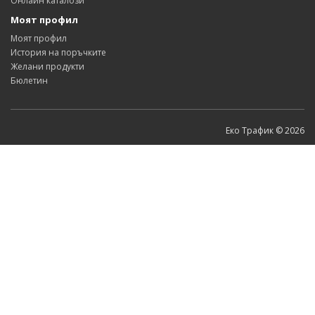
Онлайн каталози
Моят профил
Моят профил
История на поръчките
Желани продукти
Бюлетин
Еко Трафик © 2026