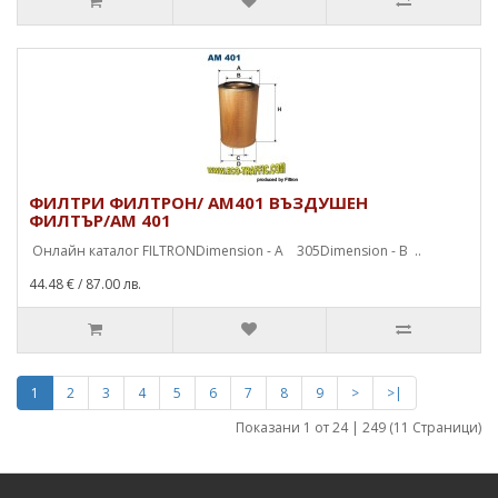
ФИЛТРИ ФИЛТРОН/ AM401 ВЪЗДУШЕН
ФИЛТЪР/AM 401
Онлайн каталог FILTRONDimension - A 305Dimension - B ..
44.48 €
/ 87.00 лв.
1
2
3
4
5
6
7
8
9
>
>|
Показани 1 от 24 | 249 (11 Страници)