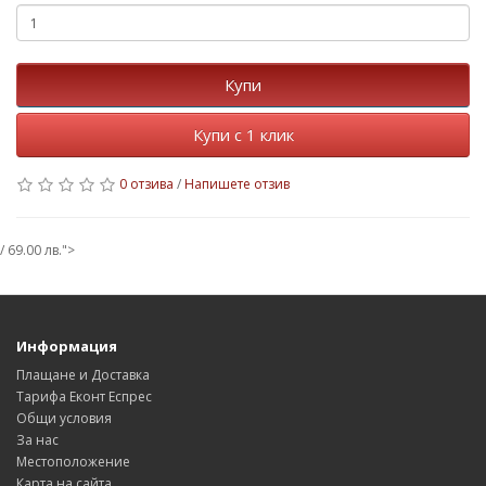
Купи
Купи с 1 клик
0 отзива
/
Напишете отзив
/ 69.00 лв.">
Информация
Плащане и Доставка
Тарифа Еконт Еспрес
Общи условия
За нас
Местоположение
Карта на сайта