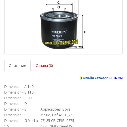
Описание
Отзиви (0)
Онлайн каталог
FILTRON
Dimension - A 140
Dimension - B 110
Dimension - C 99
Dimension - D
Dimension - E
Applications:
Bova
Dimension - F
Magiq; Daf 45 LF, 75
Dimension - G M 41 x
CF, 85 CF, CF65, CF75,
1,5
CF85, XF95; Ginaf X-