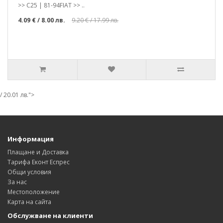
>> C25 | 81-94FIAT >> ..
4.09 €
/ 8.00 лв.
9.20 €
/ 17.99 лв.
/ 20.01 лв.">
Информация
Плащане и Доставка
Тарифа Еконт Еспрес
Общи условия
За нас
Местоположение
Карта на сайта
Обслужване на клиенти