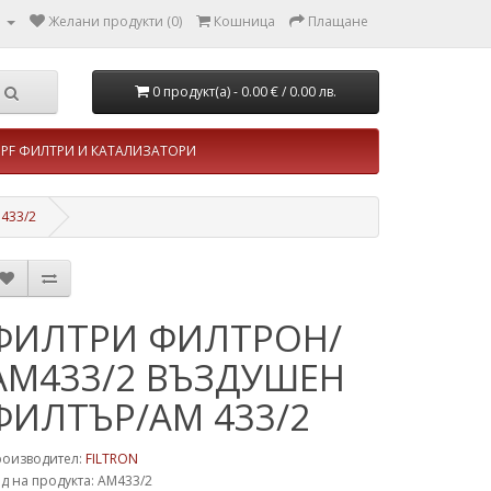
л
Желани продукти (0)
Кошница
Плащане
0 продукт(а) - 0.00 €
/ 0.00 лв.
PF ФИЛТРИ И КАТАЛИЗАТОРИ
433/2
ФИЛТРИ ФИЛТРОН/
AM433/2 ВЪЗДУШЕН
ФИЛТЪР/AM 433/2
роизводител:
FILTRON
д на продукта: AM433/2