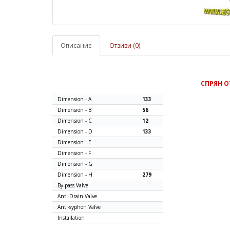
Описание
Отзиви (0)
СПРЯН 
Dimension - A
133
Dimension - B
56
Dimension - C
12
Dimension - D
133
Dimension - E
Dimension - F
Dimension - G
Dimension - H
279
By-pass Valve
Anti-Drain Valve
Anti-syphon Valve
Installation