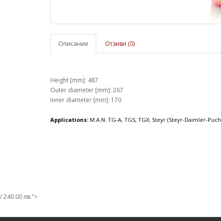
Описание
Отзиви (0)
Height [mm]: 487
Outer diameter [mm]: 267
Inner diameter [mm]: 170
Applications:
M.A.N. TG-A, TGS, TGX; Steyr (Steyr-Daimler-Puch
/ 240.00 лв.">