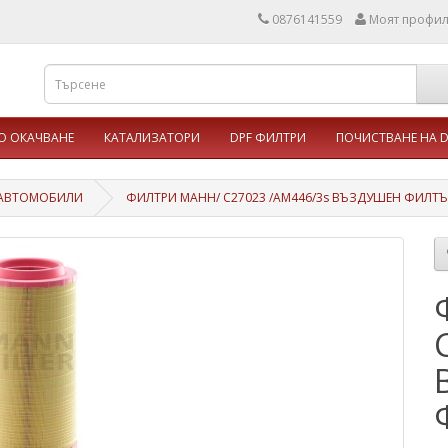
0876141559
Моят профи
 ОКАЧВАНЕ
КАТАЛИЗАТОРИ
DPF ФИЛТРИ
ПОЧИСТВАНЕ НА D
 АВТОМОБИЛИ
ФИЛТРИ МАНН/ C27023 /AM446/3s ВЪЗДУШЕН ФИЛТЪР/