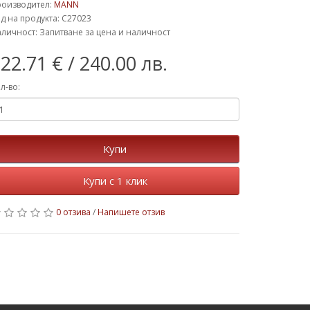
роизводител:
MANN
д на продукта: C27023
личност: Запитване за цена и наличност
22.71 €
/ 240.00 лв.
л-во:
Купи
Купи с 1 клик
0 отзива
/
Напишете отзив