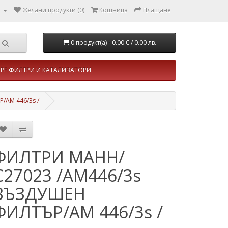
л
Желани продукти (0)
Кошница
Плащане
0 продукт(а) - 0.00 €
/ 0.00 лв.
PF ФИЛТРИ И КАТАЛИЗАТОРИ
AM 446/3s /
ФИЛТРИ МАНН/
C27023 /AM446/3s
ВЪЗДУШЕН
ФИЛТЪР/AM 446/3s /