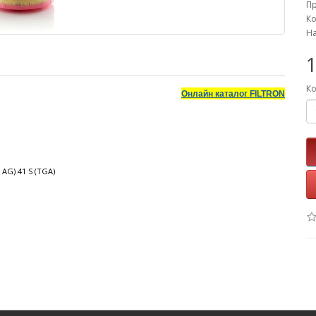
П
Ко
На
1
Ко
Онлайн каталог
FILTRON
 AG) 41 S (TGA)