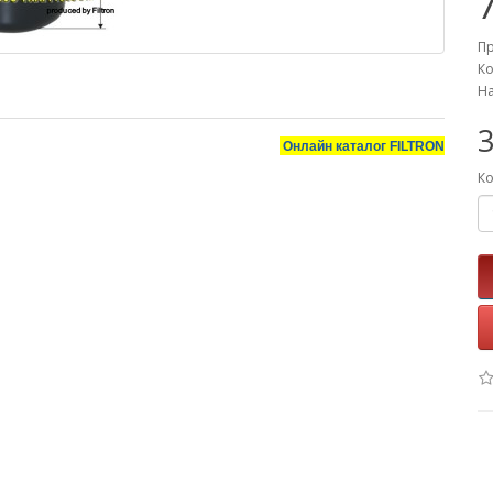
П
Ко
На
3
Онлайн каталог
FILTRON
Ко