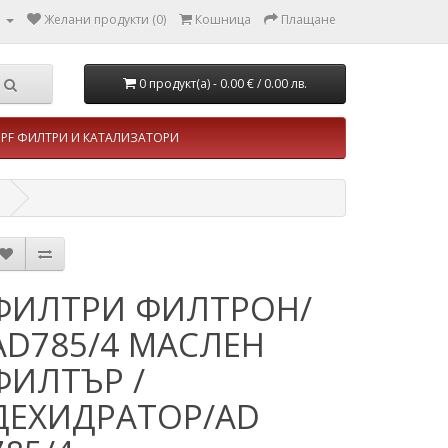
л
Желани продукти (0)
Кошница
Плащане
0 продукт(а) - 0.00 €
/ 0.00 лв.
PF ФИЛТРИ И КАТАЛИЗАТОРИ
ФИЛТРИ ФИЛТРОН/
AD785/4 МАСЛЕН
ФИЛТЪР /
ДЕХИДРАТОР/AD