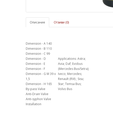
Описание
Отзиви (0)
Dimension - A 140
Dimension - B 110
Dimension - C 99
Dimension - D
Applications:
Astra;
Dimension - E
Avia; Daf; Evobus
Dimension - F
(Mercedes Bus/Setra);
Dimension - G M 39 x
Iveco; Mercedes;
1,5
Renault (RVI) ; Sisu;
Dimension - H 165
Star; Temsa Bus;
By-pass Valve
Volvo Bus
Anti-Drain Valve
Anti-syphon Valve
Installation