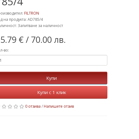
785/4
роизводител:
FILTRON
д на продукта: AD785/4
личност: Запитване за наличност
5.79 €
/ 70.00 лв.
л-во:
Купи
Купи с 1 клик
0 отзива
/
Напишете отзив