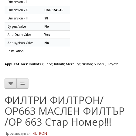
Dimension - F
Dimension - G
UNF 3/4"-16
Dimension - H
98
By-pass Valve
No
Anti-Drain Valve
Yes
Anti-syphon Valve
No
Installation
Applications:
Daihatsu; Ford; Infiniti; Mercury; Nissan; Subaru; Toyota
ФИЛТРИ ФИЛТРОН/
OP663 МАСЛЕН ФИЛТЪР
/OP 663 Стар Номер!!!
Производител:
FILTRON