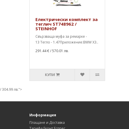
Електрически комплект за
теглич ST748962 /
STEINHOF
Свързваща муфа за ремарке -
13 Тегло - 1.47Приложение:BMW X3..
291.44 €
/ 570.01 лв.
КУПИ
/ 304.99 лв.">
Информация
Плащане и Доставка
Тарифа Еконт Еспрес