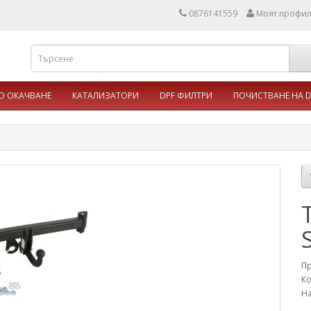
0876141559
Моят профи
 ОКАЧВАНЕ
КАТАЛИЗАТОРИ
DPF ФИЛТРИ
ПОЧИСТВАНЕ НА D
П
Ко
На