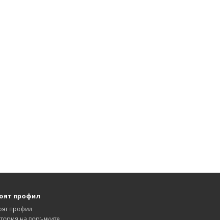
оят профил
оят профил
тория на поръчките