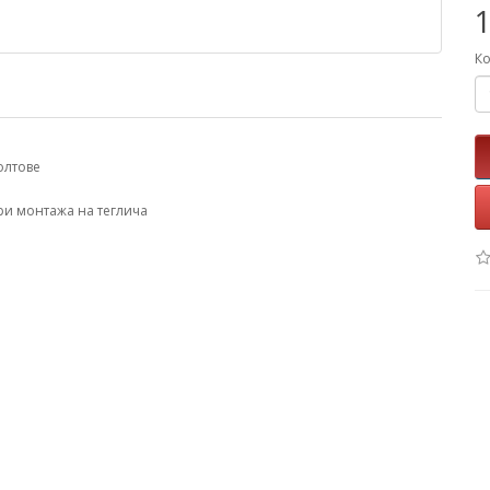
1
Ко
олтове
ри монтажа на теглича