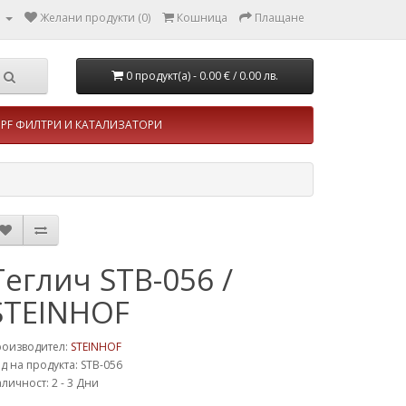
л
Желани продукти (0)
Кошница
Плащане
0 продукт(а) - 0.00 €
/ 0.00 лв.
PF ФИЛТРИ И КАТАЛИЗАТОРИ
Теглич STB-056 /
STEINHOF
роизводител:
STEINHOF
д на продукта: STB-056
личност: 2 - 3 Дни