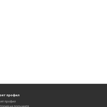
оят профил
оят профил
тория на поръчките