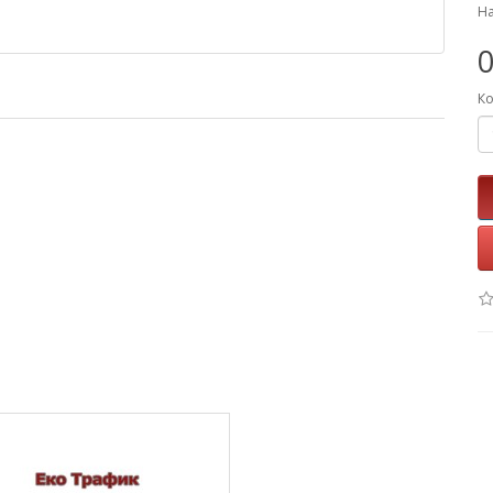
На
0
Ко