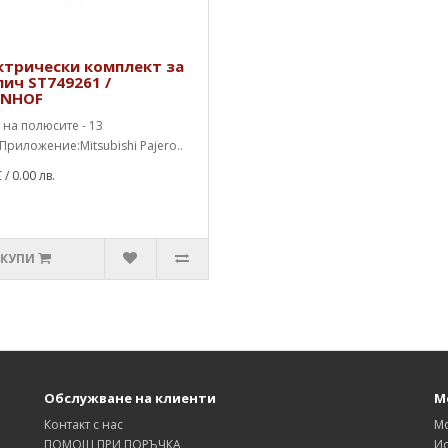
ктрически комплект за
лич ST749261 /
INHOF
на полюсите - 13
риложение:Mitsubishi Pajero..
€
/ 0.00 лв.
КУПИ
Обслужване на клиенти
М
Контакт с нас
М
ПОМОЩ ПРИ ПОРЪЧКА
Ис