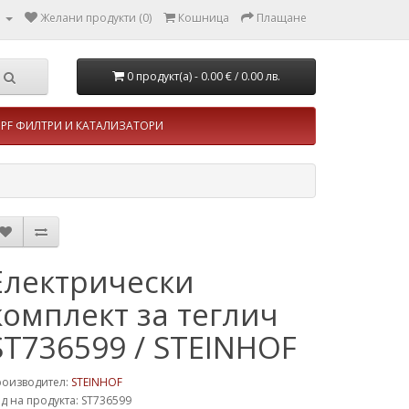
л
Желани продукти (0)
Кошница
Плащане
0 продукт(а) - 0.00 €
/ 0.00 лв.
PF ФИЛТРИ И КАТАЛИЗАТОРИ
Електрически
комплект за теглич
ST736599 / STEINHOF
роизводител:
STEINHOF
д на продукта: ST736599