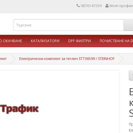
0876141559
Моят профи
 ОКАЧВАНЕ
КАТАЛИЗАТОРИ
DPF ФИЛТРИ
ПОЧИСТВАНЕ НА D
лект
Електрически комплект за теглич ST736599 / STEINHOF
П
Ко