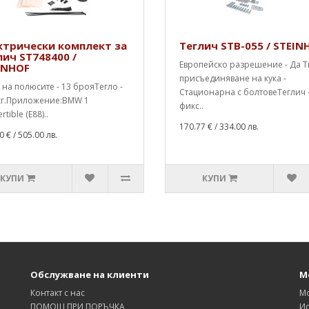
ктрически комплект за
Теглич STB-055 / STEIN
лич ST748400 /
Европейско разрешение - Да Т
INHOF
присъединяване на кука -
на полюсите - 13 брояТегло -
Стационарна с болтовеТеглич 
 кг.Приложение:BMW 1
фикс..
tible (E88)..
170.77 €
/ 334.00 лв.
0 €
/ 505.00 лв.
КУПИ
КУПИ
Обслужване на клиенти
М
Контакт с нас
М
ПОМОЩ ПРИ ПОРЪЧКА
Ис