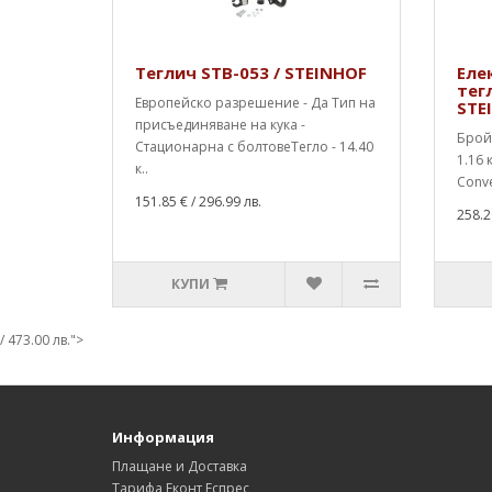
Теглич STB-053 / STEINHOF
Еле
тег
Европейско разрешение - Да Тип на
STE
присъединяване на кука -
Брой 
Стационарна с болтовеТегло - 14.40
1.16
к..
Conver
151.85 €
/ 296.99 лв.
258.2
КУПИ
/ 473.00 лв.">
Информация
Плащане и Доставка
Тарифа Еконт Еспрес