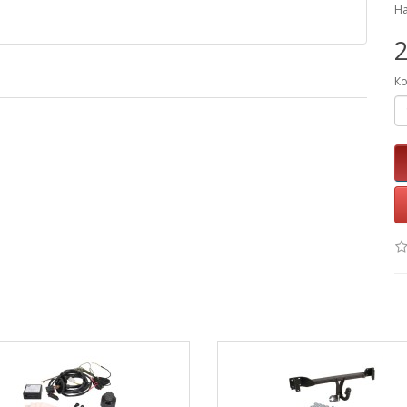
На
2
Ко