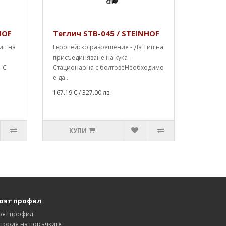
HOF
Теглич STB-045 / STEINHOF
ип на
Европейско разрешение - Да Тип на
присъединяване на кука -
- С
Стационарна с болтовеНеобходимо
е да..
167.19 €
/ 327.00 лв.
КУПИ
оят профил
оят профил
тория на поръчките