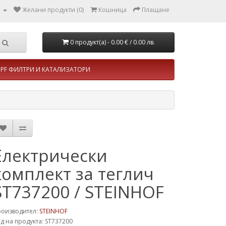
л
Желани продукти (0)
Кошница
Плащане
0 продукт(а) - 0.00 €
/ 0.00 лв.
PF ФИЛТРИ И КАТАЛИЗАТОРИ
Електрически
комплект за теглич
ST737200 / STEINHOF
роизводител:
STEINHOF
д на продукта: ST737200