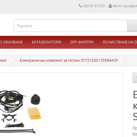
0876141559
Моят профи
 ОКАЧВАНЕ
КАТАЛИЗАТОРИ
DPF ФИЛТРИ
ПОЧИСТВАНЕ НА D
лект
Електрически комплект за теглич ST737200 / STEINHOF
П
Ко