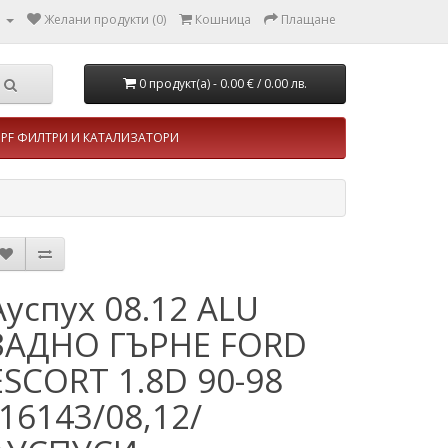
л
Желани продукти (0)
Кошница
Плащане
0 продукт(а) - 0.00 €
/ 0.00 лв.
PF ФИЛТРИ И КАТАЛИЗАТОРИ
Ауспух 08.12 ALU
ЗАДНО ГЪРНЕ FORD
ESCORT 1.8D 90-98
/16143/08,12/