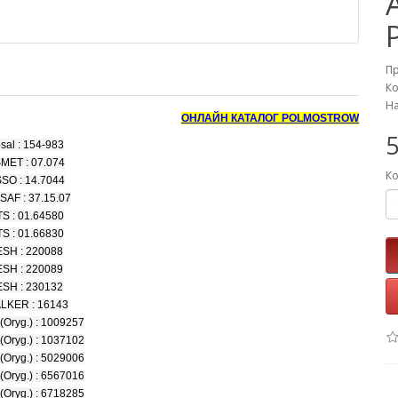
П
Ко
На
ОНЛАЙН КАТАЛОГ POLMOSTROW
5
sal : 154-983
MET : 07.074
Ко
SO : 14.7044
SAF : 37.15.07
S : 01.64580
S : 01.66830
ESH : 220088
ESH : 220089
ESH : 230132
LKER : 16143
Oryg.) : 1009257
Oryg.) : 1037102
Oryg.) : 5029006
Oryg.) : 6567016
Oryg.) : 6718285