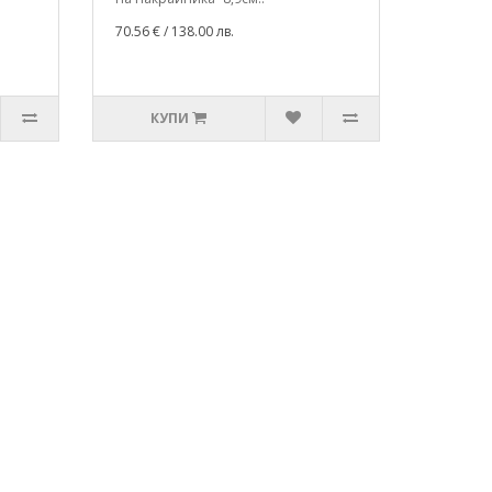
70.56 €
/ 138.00 лв.
КУПИ