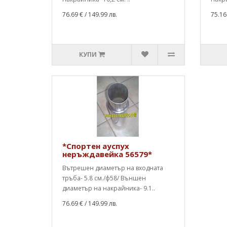
76.69 €
/ 149.99 лв.
75.16
КУПИ
*Спортен ауспух
неръждавейка 56579*
Вътрешен диаметър на входната
тръба- 5.8 см./ф58/ Външен
диаметър на накрайника- 9.1..
76.69 €
/ 149.99 лв.