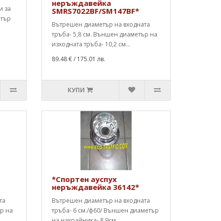
неръждавейка
и за
SMRS7022BF/SM147BF*
етър
Вътрешен диаметър на входната
тръба- 5,8 см. Външен диаметър на
изходната тръба- 10,2 см...
89.48 €
/ 175.01 лв.
КУПИ
*Спортен ауспух
неръждавейка 36142*
та
Вътрешен диаметър на входната
ър на
тръба- 6 см./ф60/ Външен диаметър
на накрайника- 8,9см..