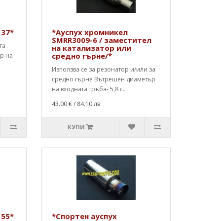
137*
*Ауспух хромникел
SMRR3009-6 / заместител
та
на катализатор или
средно гърне/*
ър на
Използва се за резонатор и/или за
средно гърне Вътрешен диаметър
на входната тръба- 5,8 с..
43.00 €
/ 84.10 лв.
КУПИ
155*
*Спортен ауспух