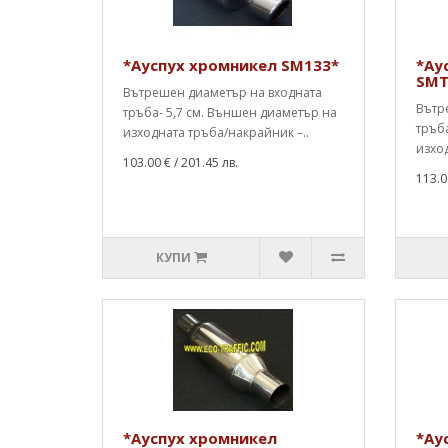
*Ауспух хромникел SM133*
*Ау
SMT
Вътрешен диаметър на входната
Вътр
тръба- 5,7 см. Външен диаметър на
тръба
изходната тръба/накрайник –..
изход
103.00 €
/ 201.45 лв.
113.0
КУПИ
*Ауспух хромникел
*Ау