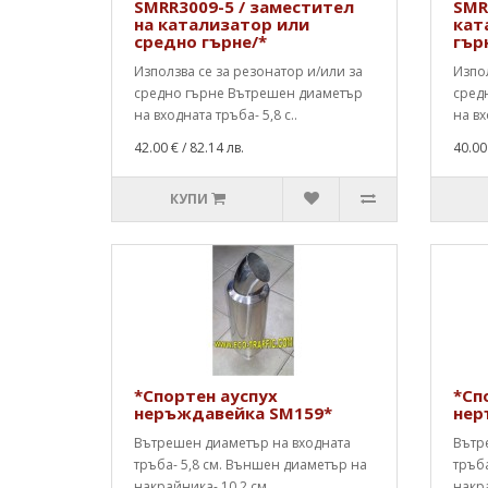
SMRR3009-5 / заместител
SMR
на катализатор или
кат
средно гърне/*
гър
Използва се за резонатор и/или за
Изпол
средно гърне Вътрешен диаметър
сред
на входната тръба- 5,8 с..
на вх
42.00 €
/ 82.14 лв.
40.00
КУПИ
*Спортен ауспух
*Сп
неръждавейка SM159*
нер
Вътрешен диаметър на входната
Вътр
тръба- 5,8 см. Външен диаметър на
тръба
накрайника- 10,2 см. ..
накра