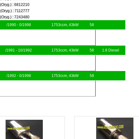
Oryg.) : 6812210
Oryg.) : 7112777
Oryg.) : 7243480
/1990 - 0/1998
1753ccm, 43kW
58
/1991 - 10/1992
1753ccm, 43kW
58
1.8 Diesel
/1992 - 0/1998
1753ccm, 43kW
58