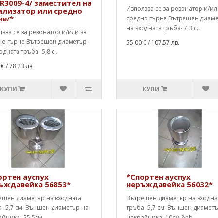
R3009-4/ заместител на
Използва се за резонатор и/ил
ализатор или средно
не/*
средно гърне Вътрешен диам
на входната тръба- 7,3 с..
зва се за резонатор и/или за
но гърне Вътрешен диаметър
55.00 €
/ 107.57 лв.
одната тръба- 5,8 с..
 €
/ 78.23 лв.
КУПИ
КУПИ
ортен ауспух
*Спортен ауспух
ъждавейка 56853*
неръждавейка 56032*
ешен диаметър на входната
Вътрешен диаметър на входна
- 5,7 см. Външен диаметър на
тръба- 5,7 см. Външен диамет
йника- 25,5см. ..
накрайника- 10см.&nb..