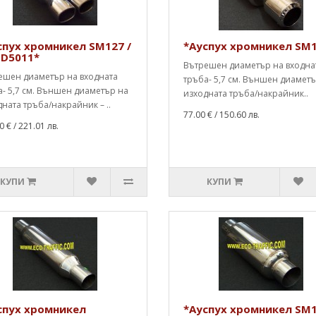
спух хромникел SM127 /
*Ауспух хромникел SM
D5011*
Вътрешен диаметър на входна
ешен диаметър на входната
тръба- 5,7 см. Външен диамет
- 5,7 см. Външен диаметър на
изходната тръба/накрайник..
ната тръба/накрайник – ..
77.00 €
/ 150.60 лв.
0 €
/ 221.01 лв.
КУПИ
КУПИ
спух хромникел
*Ауспух хромникел SM