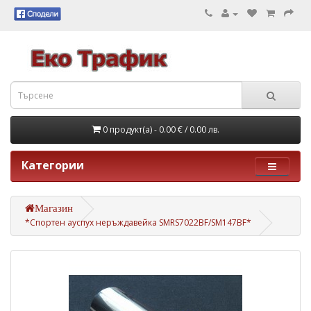
0 продукт(а) - 0.00 €
/ 0.00 лв.
Категории
Магазин
*Спортен ауспух неръждавейка SMRS7022BF/SM147BF*