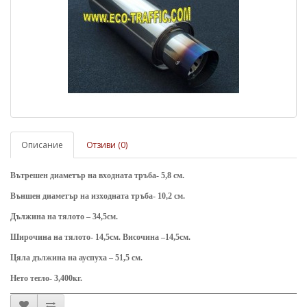
Описание
Отзиви (0)
Вътрешен диаметър на входната тръба-
5
,
8
см.
Външен диаметър на изходната тръба-
10,2
см.
Дължина на тялото –
34,5
см.
Широчина на тялото- 1
4
,5см.
Височина
–1
4
,5см.
Цяла дължина на ауспуха –
51,5
см.
Нето тегло-
3
,
4
00кг.