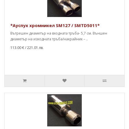
*Ауспух хромникел SM127 / SMTD5011*
Вътрешен диаметър на входната тръба- 5,7 см. Външен
диаметър на изходната тръба/накрайник – ..
113.00 €
/ 221.01 лв.