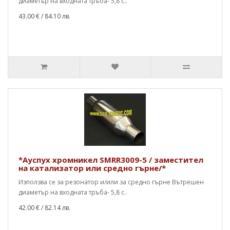
диаметър на входната тръба- 5,8 с..
43.00 €
/ 84.10 лв.
*Ауспух хромникел SMRR3009-5 / заместител
на катализатор или средно гърне/*
Използва се за резонатор и/или за средно гърне Вътрешен
диаметър на входната тръба- 5,8 с..
42.00 €
/ 82.14 лв.