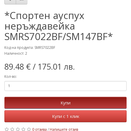
*Спортен ауспух
неръждавейка
SMRS7022BF/SM147BF*
Код на продукта: SMRS7022BF
Наличност: 2
89.48 €
/ 175.01 лв.
Кол-во:
Купи
Купи с 1 клик
0 отзива
/
Напишете отзив