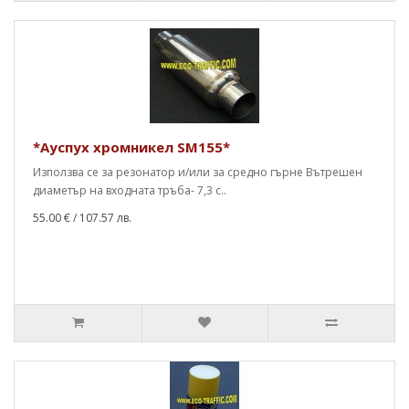
*Ауспух хромникел SM155*
Използва се за резонатор и/или за средно гърне Вътрешен
диаметър на входната тръба- 7,3 с..
55.00 €
/ 107.57 лв.