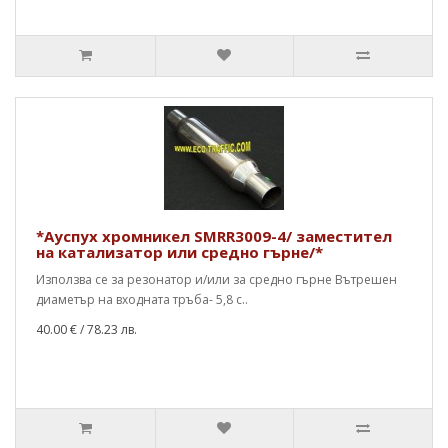
*Ауспух хромникел SMRR3009-4/ заместител
на катализатор или средно гърне/*
Използва се за резонатор и/или за средно гърне Вътрешен
диаметър на входната тръба- 5,8 с..
40.00 €
/ 78.23 лв.