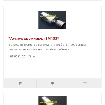
*Ауспух хромникел SM133*
Вътрешен диаметър на входната тръба- 5,7 см. Външен
диаметър на изходната тръба/накрайник –..
103.00 €
/ 201.45 лв.