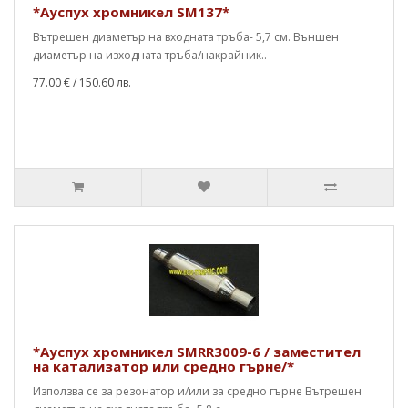
*Ауспух хромникел SM137*
Вътрешен диаметър на входната тръба- 5,7 см. Външен
диаметър на изходната тръба/накрайник..
77.00 €
/ 150.60 лв.
*Ауспух хромникел SMRR3009-6 / заместител
на катализатор или средно гърне/*
Използва се за резонатор и/или за средно гърне Вътрешен