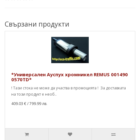
Свързани продукти
*Универсален Ауспух хромникел REMUS 001490
0570TD*
! Тази стока не може да участва в промоцията ! За доставката
на този продукт е необ..
409.03 €
/ 799.99 лв.