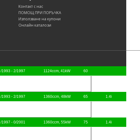
Контакт с нас
ПОМОЩ ПРИ ПОРЪЧКА
Използване на купони
Онлайн каталози
/1993 - 2/1997
1124ccm, 41kW
60
/1993 - 2/1997
1360ccm, 48kW
65
1.4i
/1997 - 0/2001
1360ccm, 55kW
75
1.4i