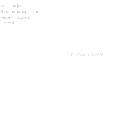
Моят профил
История на поръчките
Желани продукти
Бюлетин
Еко Трафик © 2026