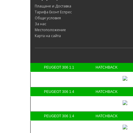
Плащане и Доставка
Тарифа Еконт Еспрес
Общи условия
За нас
Местоположение
Карта на сайта
PEUGEOT 306 1.1
HATCHBACK
PEUGEOT 306 1.4
HATCHBACK
PEUGEOT 306 1.4
HATCHBACK