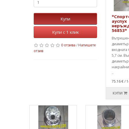
*Спорт
Купи
ауспух
неръжд
56853*
Купи с 1 клик
Вътреше
диаметър
0 отзива
/
Напишете
входната 
отзив
5,7 см. В
диаметър
накрайник
..
75.16 €
/ 1
КУПИ