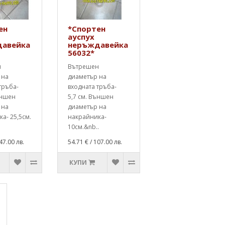
ен
*Спортен
ауспух
авейка
неръждавейка
56032*
н
Вътрешен
 на
диаметър на
тръба-
входната тръба-
ъншен
5,7 см. Външен
 на
диаметър на
а- 25,5см.
накрайника-
10см.&nb..
47.00 лв.
54.71 €
/ 107.00 лв.
КУПИ