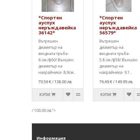
*Спортен
*Спортен
ауспух
ауспух
неръждавейка
неръждавейка
36142*
56579*
Вътрешен
Вътрешен
диаметър на
диаметър на
входната тръба-
входната тръба-
6 см./ф60/ Външен
5.8 см./ф58/ Външен
диаметър на
диаметър на
накрайника- 8,9см..
накрайника- 9.1..
70.56 €
/ 138.00 лв.
76.69 €
/ 149.99 лв.
КУПИ
КУПИ
/ 100.00 лв.">
Информация