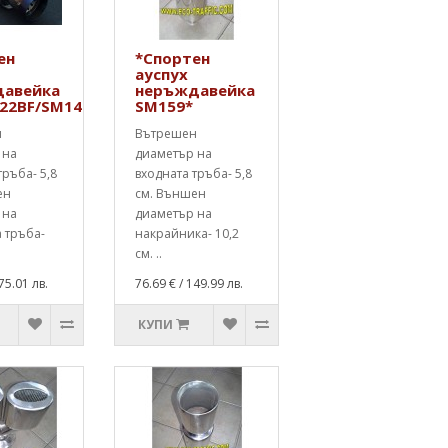
ен
*Спортен
ауспух
авейка
неръждавейка
22BF/SM147BF*
SM159*
н
Вътрешен
 на
диаметър на
тръба- 5,8
входната тръба- 5,8
ен
см. Външен
 на
диаметър на
 тръба-
накрайника- 10,2
см. ..
75.01 лв.
76.69 €
/ 149.99 лв.
КУПИ