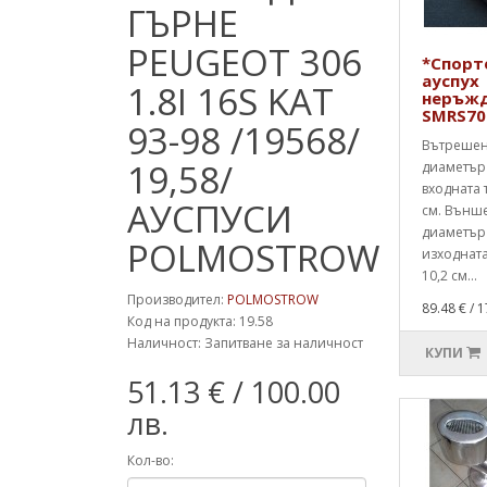
ГЪРНЕ
PEUGEOT 306
*Спорт
ауспух
1.8I 16S KAT
неръжд
SMRS70
93-98 /19568/
Вътреше
19,58/
диаметър
входната 
АУСПУСИ
см. Външ
диаметър
POLMOSTROW
изходната
10,2 см...
Производител:
POLMOSTROW
89.48 €
/ 1
Код на продукта: 19.58
Наличност: Запитване за наличност
КУПИ
51.13 €
/ 100.00
лв.
Кол-во: