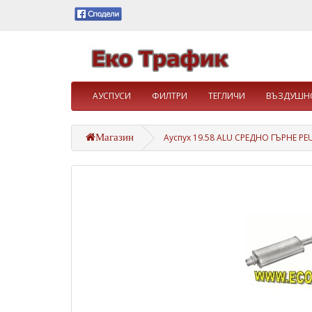
АУСПУСИ
ФИЛТРИ
ТЕГЛИЧИ
ВЪЗДУШНО
Магазин
Ауспух 19.58 ALU СРЕДНО ГЪРНЕ PE