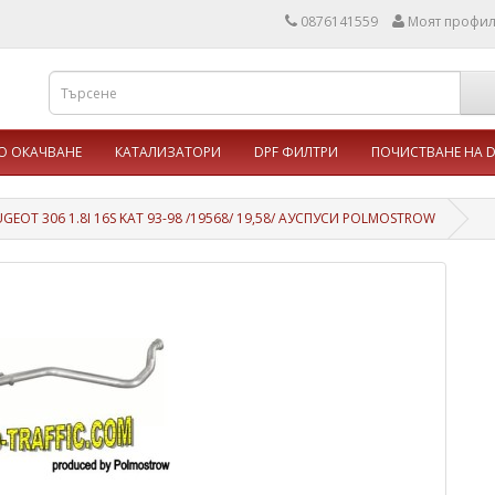
0876141559
Моят профи
 ОКАЧВАНЕ
КАТАЛИЗАТОРИ
DPF ФИЛТРИ
ПОЧИСТВАНЕ НА D
UGEOT 306 1.8I 16S KAT 93-98 /19568/ 19,58/ АУСПУСИ POLMOSTROW