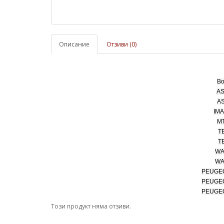
Описание
Отзиви (0)
Bo
AS
AS
IMA
MT
T
T
WA
WA
PEUGEOT
PEUGEOT
PEUGEOT
Този продукт няма отзиви.