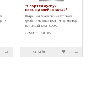
*Спортен ауспух
неръждавейка 36142*
та
Вътрешен диаметър на входната
ър на
тръба- 6 см./ф60/ Външен диаметър
на накрайника- 8,9см..
70.56 €
/ 138.00 лв.
КУПИ