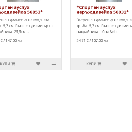
ортен ауспух
*Спортен ауспух
ъждавейка 56853*
неръждавейка 56032*
ешен диаметър на входната
Вътрешен диаметър на входна
- 5,7 см. Външен диаметър на
тръба- 5,7 см. Външен диамет
йника- 25,5см. ..
накрайника- 10см.&nb..
 €
/ 147.00 лв.
54.71 €
/ 107.00 лв.
КУПИ
КУПИ