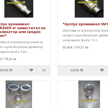
спух хромникел
*Ауспух хромникел SM
R3009-4/ заместител на
Използва се за резонатор и/ил
ализатор или средно
не/*
средно гърне Вътрешен диам
на входната тръба- 7,3 с..
зва се за резонатор и/или за
но гърне Вътрешен диаметър
55.00 €
/ 107.57 лв.
одната тръба- 5,8 с..
 €
/ 78.23 лв.
КУПИ
КУПИ