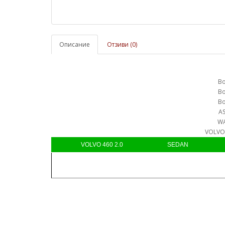
Описание
Отзиви (0)
Bo
Bo
Bo
AS
WA
VOLVO 
VOLVO 460 2.0
SEDAN