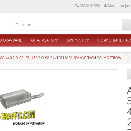
0876141559
Моят профи
 ОКАЧВАНЕ
КАТАЛИЗАТОРИ
DPF ФИЛТРИ
ПОЧИСТВАНЕ НА D
O 440 2.0I 92 -97; 460 2.0I 92-94 /19718/ 31,63/ АУСПУСИ POLMOSTROW