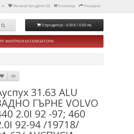
л
Желани продукти (0)
Кошница
Плащане
0 продукт(а) - 0.00 €
/ 0.00 лв.
PF ФИЛТРИ И КАТАЛИЗАТОРИ
Ауспух 31.63 ALU
ЗАДНО ГЪРНЕ VOLVO
440 2.0I 92 -97; 460
2.0I 92-94 /19718/