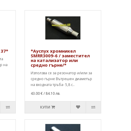
137*
*Ауспух хромникел
SMRR3009-6 / заместител
та
на катализатор или
средно гърне/*
ър на
Използва се за резонатор и/или за
средно гърне Вътрешен диаметър
на входната тръба- 5,8 с..
43.00 €
/ 84.10 лв.
КУПИ