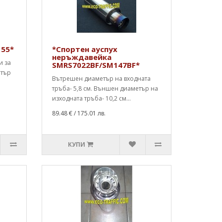
155*
*Спортен ауспух
неръждавейка
и за
SMRS7022BF/SM147BF*
етър
Вътрешен диаметър на входната
тръба- 5,8 см. Външен диаметър на
изходната тръба- 10,2 см...
89.48 €
/ 175.01 лв.
КУПИ