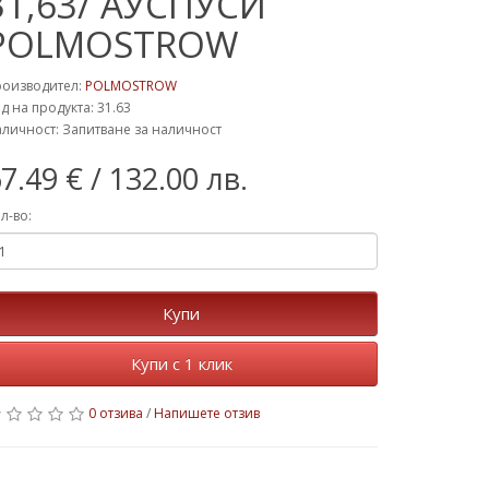
31,63/ АУСПУСИ
POLMOSTROW
роизводител:
POLMOSTROW
д на продукта: 31.63
личност: Запитване за наличност
7.49 €
/ 132.00 лв.
л-во:
Купи
Купи с 1 клик
0 отзива
/
Напишете отзив