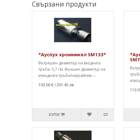
Свързани продукти
*Ауспух хромникел SM133*
*Ау
SMT
Вътрешен диаметър на входната
Вътр
тръба- 5,7 см. Външен диаметър на
тръба
изходната тръба/накрайник –..
изход
103.00 €
/ 201.45 лв.
113.0
КУПИ