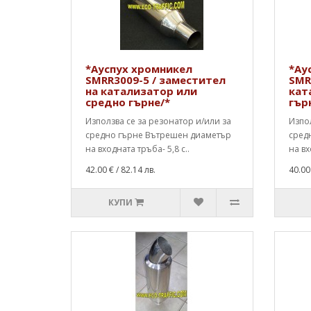
*Ауспух хромникел
*Ау
SMRR3009-5 / заместител
SMR
на катализатор или
кат
средно гърне/*
гър
Използва се за резонатор и/или за
Изпол
средно гърне Вътрешен диаметър
сред
на входната тръба- 5,8 с..
на вх
42.00 €
/ 82.14 лв.
40.00
КУПИ