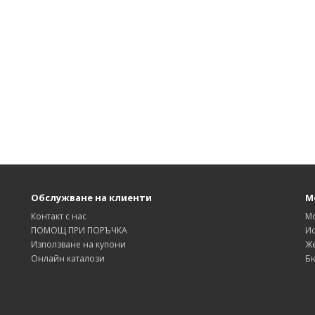
Обслужване на клиенти
М
Контакт с нас
М
ПОМОЩ ПРИ ПОРЪЧКА
Ис
Използване на купони
Же
Онлайн каталози
Б