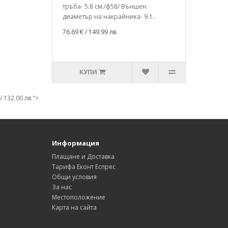
тръба- 5.8 см./ф58/ Външен
диаметър на накрайника- 9.1..
76.69 €
/ 149.99 лв.
КУПИ
/ 132.00 лв.">
Информация
Плащане и Доставка
Тарифа Еконт Еспрес
Общи условия
За нас
Местоположение
Карта на сайта