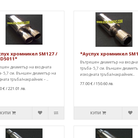
спух хромникел SM127 /
*Ауспух хромникел SM
D5011*
Вътрешен диаметър на входна
ешен диаметър на входната
тръба- 5,7 см. Външен диамет
- 5,7 см. Външен диаметър на
изходната тръба/накрайник..
ната тръба/накрайник – ..
77.00 €
/ 150.60 лв.
0 €
/ 221.01 лв.
КУПИ
КУПИ