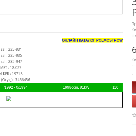
П
Ко
На
ОНЛАЙН КАТАЛОГ POLMOSTROW
6
sal : 235-931
sal : 235-935
Ко
sal : 235-947
MET : 18.027
LKER : 19718
(Oryg.) : 3466456
/1992 - 0/1994
1998ccm, 81kW
110