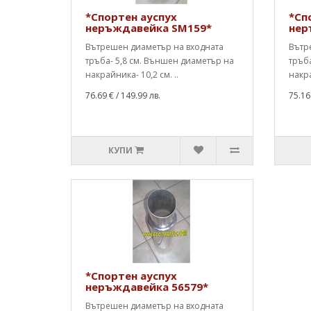
*Спортен ауспух
*Сп
неръждавейка SM159*
нер
Вътрешен диаметър на входната
Вътр
тръба- 5,8 см. Външен диаметър на
тръба
накрайника- 10,2 см. ..
накра
76.69 €
/ 149.99 лв.
75.16
КУПИ
*Спортен ауспух
неръждавейка 56579*
Вътрешен диаметър на входната