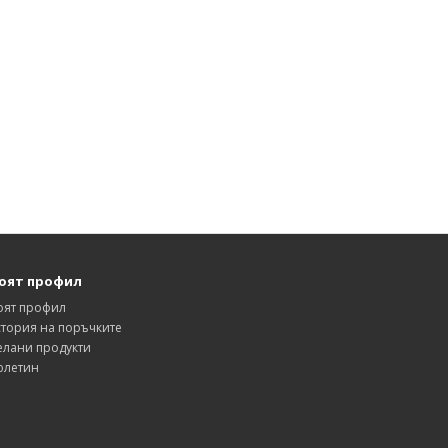
оят профил
оят профил
тория на поръчките
лани продукти
юлетин